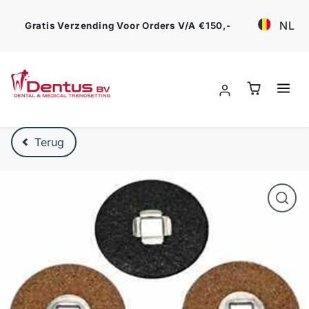
Ga verder
NL
Gratis Verzending Voor Orders V/a €150,-
Verder naar product beschrijving
Terug