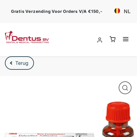
Ga verder
NL
Gratis Verzending Voor Orders V/a €150,-
Verder naar product beschrijving
Terug