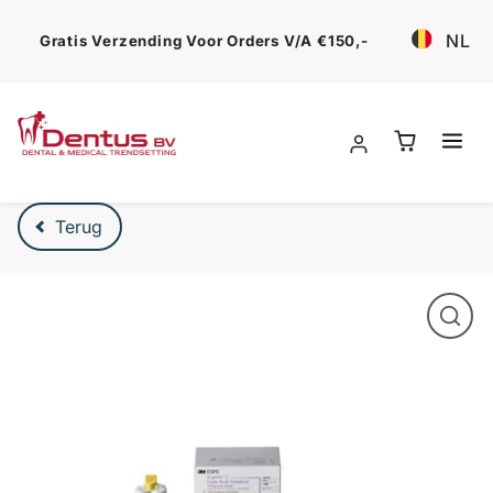
Ga verder
NL
Gratis Verzending Voor Orders V/a €150,-
Verder naar product beschrijving
Terug