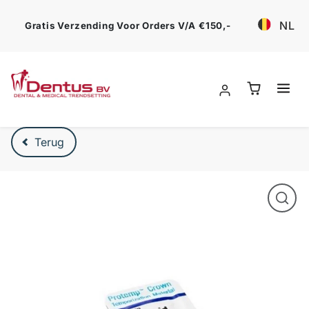
Ga verder
NL
Gratis Verzending Voor Orders V/a €150,-
Verder naar product beschrijving
Terug