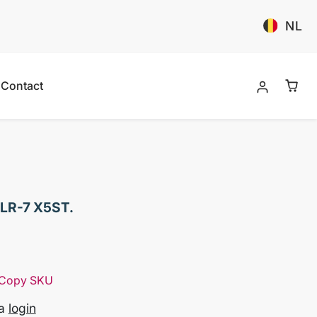
NL
Contact
LR-7 X5ST.
Copy SKU
na
login