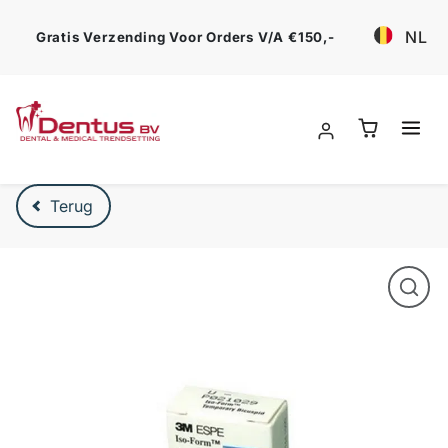
Ga verder
NL
Gratis Verzending Voor Orders V/a €150,-
Verder naar product beschrijving
Terug