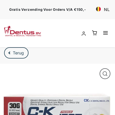
Ga verder
NL
Gratis Verzending Voor Orders V/a €150,-
Verder naar product beschrijving
Terug