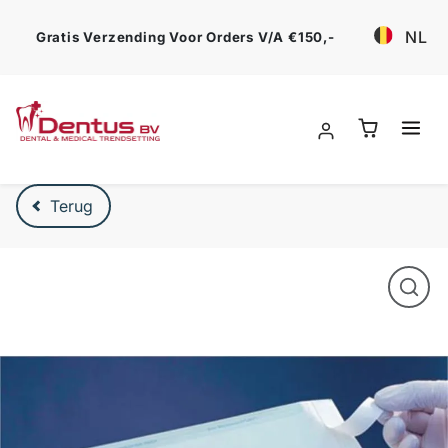
Ga verder
NL
Gratis Verzending Voor Orders V/a €150,-
Verder naar product beschrijving
Terug