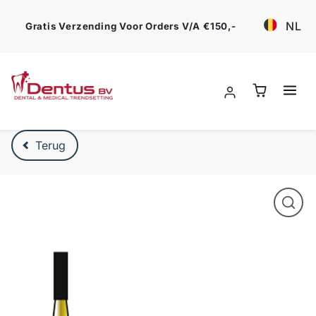
Ga verder
NL
Gratis Verzending Voor Orders V/a €150,-
Verder naar product beschrijving
Terug