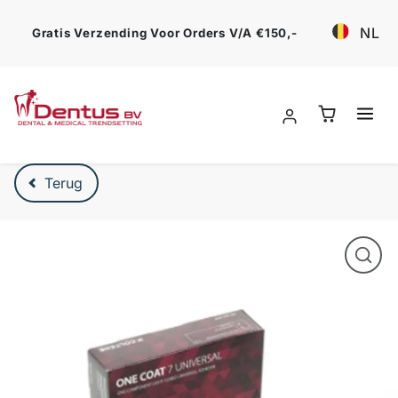
Ga verder
NL
Gratis Verzending Voor Orders V/a €150,-
Verder naar product beschrijving
Terug