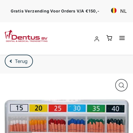
Ga verder
NL
Gratis Verzending Voor Orders V/a €150,-
Verder naar product beschrijving
Terug