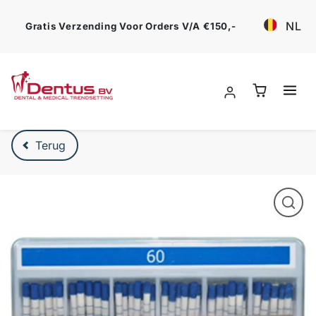
Ga verder
NL
Gratis Verzending Voor Orders V/a €150,-
Verder naar product beschrijving
Terug