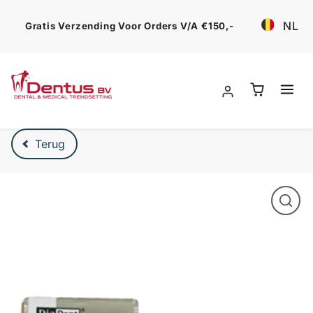
Ga verder
NL
Gratis Verzending Voor Orders V/a €150,-
Verder naar product beschrijving
Terug