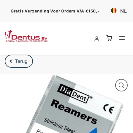
Ga verder
NL
Gratis Verzending Voor Orders V/a €150,-
Verder naar product beschrijving
Terug