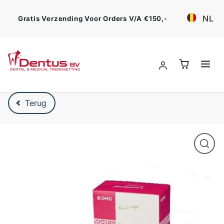
Ga verder
NL
Gratis Verzending Voor Orders V/a €150,-
Verder naar product beschrijving
Terug