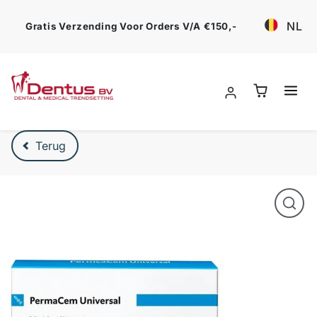
Ga verder
NL
Gratis Verzending Voor Orders V/a €150,-
Verder naar product beschrijving
Terug