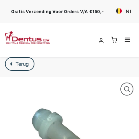
Ga verder
NL
Gratis Verzending Voor Orders V/a €150,-
Verder naar product beschrijving
Terug