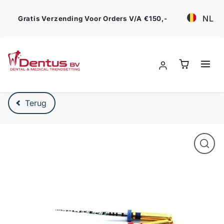
Ga verder
NL
Gratis Verzending Voor Orders V/a €150,-
Verder naar product beschrijving
Terug