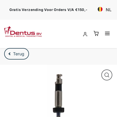
Ga verder
NL
Gratis Verzending Voor Orders V/a €150,-
Verder naar product beschrijving
Terug