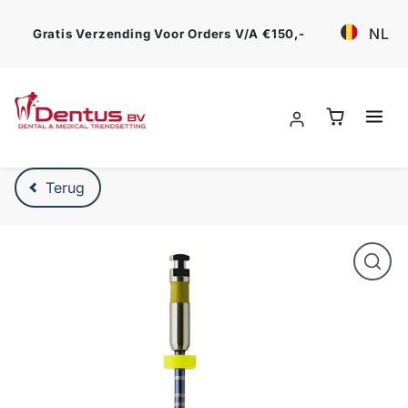
Ga verder
NL
Gratis Verzending Voor Orders V/a €150,-
Verder naar product beschrijving
Terug