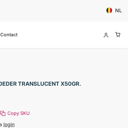
NL
Contact
POEDER TRANSLUCENT X50GR.
Copy SKU
na
login