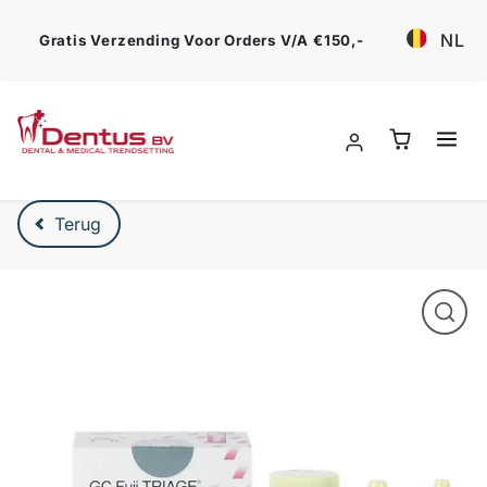
Ga verder
NL
Gratis Verzending Voor Orders V/a €150,-
Verder naar product beschrijving
Terug