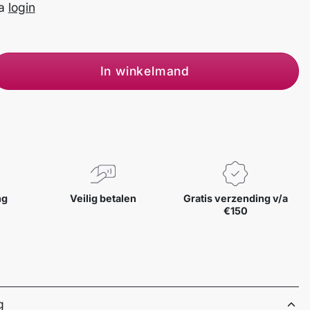
na
login
In winkelmand
ng
Veilig betalen
Gratis verzending v/a
€150
g