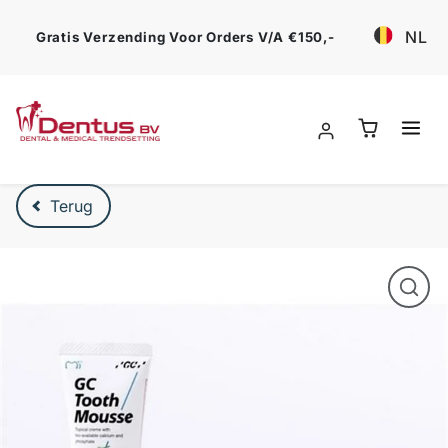
Ga verder
NL
Gratis Verzending Voor Orders V/a €150,-
Verder naar product beschrijving
Terug