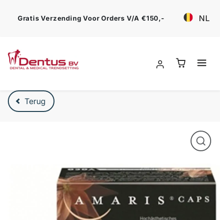
Ga verder
NL
Gratis Verzending Voor Orders V/a €150,-
Verder naar product beschrijving
Terug