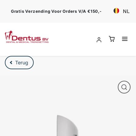
Ga verder
NL
Gratis Verzending Voor Orders V/a €150,-
Verder naar product beschrijving
Terug