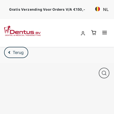
Ga verder
NL
Gratis Verzending Voor Orders V/a €150,-
Verder naar product beschrijving
Terug