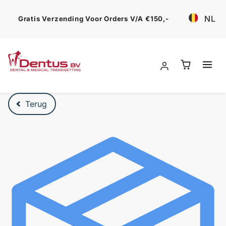
Ga verder
NL
Gratis Verzending Voor Orders V/a €150,-
Verder naar product beschrijving
Terug